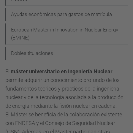
g
Ayudas econòmicas para gastos de matrícula
a
c
European Master in Innovation in Nuclear Energy
i
(EMINE)
ó
Dobles titulaciones
n
El
máster universitario en Ingeniería Nuclear
permite adquirir un conocimiento profundo de los
fundamentos
teóricos y prácticos de la ingeniería
nuclear y de la tecnología asociada a la producción
de energía
mediante la fisión nuclear en cadena.
El Máster se beneficia de la colaboración existente
con ENDESA y el Consejo de Seguridad
Nuclear
(CSN).
Además, en el Máster participan otras