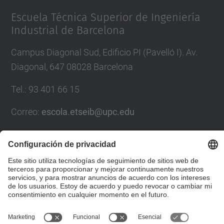
Escuela Técnica Superior de Ingeniería
Industrial de Barcelona
Campus Diagonal Sud, Edificio PI (Pavelló I). Av.
Diagonal, 647 08028 Barcelona
Tel.
:
93 401 66 15
Correo
:
escola.etseib@upc.edu
Directorio UPC
Formulario de contacto
© UPC
Escuela Técnica Superior de Ingeniería Industrial de