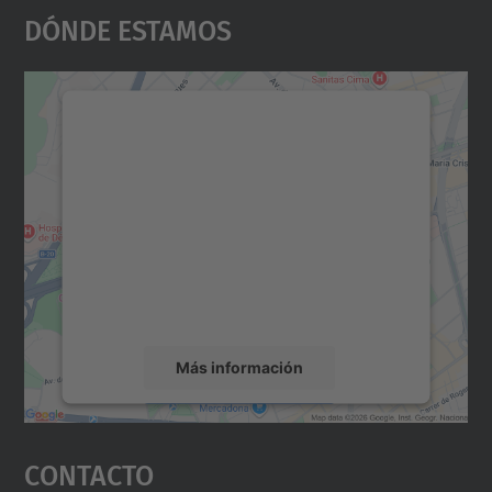
Dónde Estamos
Necesitamos su consentimiento
para cargar el servicio Google
Maps.
Utilizamos un servicio de terceros para
incrustar contenido de mapas que puede
recopilar datos sobre su actividad. Le
rogamos que revise los detalles y acepte el
servicio para ver este mapa.
Más información
Aceptar
Contacto
powered by
Usercentrics Consent
Management Platform