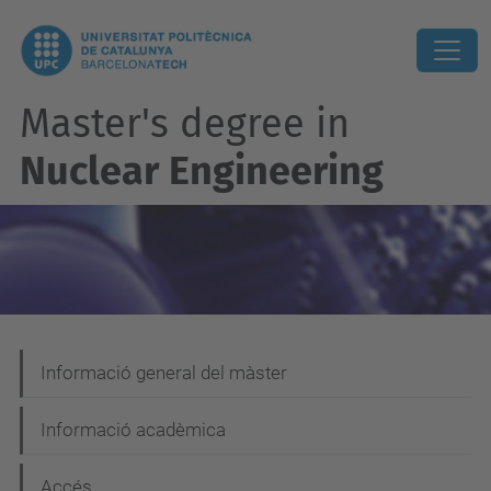
Master's degree in
Nuclear Engineering
N
Informació general del màster
a
Informació acadèmica
v
e
Accés