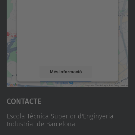
Necessitem el vostre
consentiment per carregar el
servei Google Maps!
Utilitzem un servei de tercers per incrustar
contingut del mapa que pugui recollir dades
sobre la vostra activitat. Reviseu-ne els
detalls i accepteu el servei per veure el
mapa.
Més Informació
Accepta
Contacte
powered by
Usercentrics Consent
Management Platform
Escola Tècnica Superior d'Enginyeria
Industrial de Barcelona