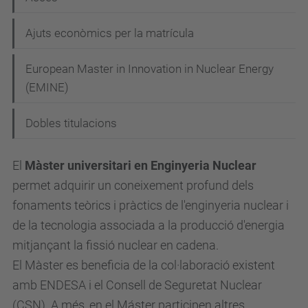
g
Ajuts econòmics per la matrícula
a
c
European Master in Innovation in Nuclear Energy
i
(EMINE)
ó
Dobles titulacions
El
Màster universitari en Enginyeria Nuclear
permet adquirir un coneixement profund dels
fonaments teòrics i pràctics de l'enginyeria nuclear i
de la tecnologia associada a la producció d'energia
mitjançant la fissió nuclear en cadena.
El Màster es beneficia de la col·laboració existent
amb ENDESA i el Consell de Seguretat Nuclear
(CSN). A més, en el Máster participen altres